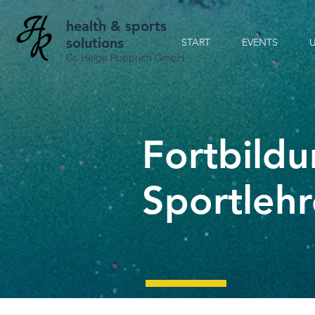
health & sports
solutions
START
EVENTS
U
Dr. Helge Rupprich GmbH
Fortbild
Sportleh